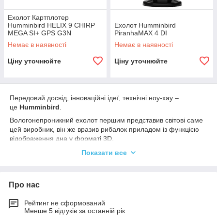
Ехолот Картплотер
Humminbird HELIX 9 CHIRP
Ехолот Humminbird
MEGA SI+ GPS G3N
PiranhaMAX 4 DI
Немає в наявності
Немає в наявності
Ціну уточнюйте
Ціну уточнюйте
Передовий досвід, інноваційні ідеї, технічні ноу-хау –
це
Humminbird
.
Вологонепроникний ехолот першим представив світові саме
цей виробник, він же вразив рибалок приладом із функцією
відображення дна у форматі 3D.
Показати все
Сьогодні
Humminbird
– визнаний лідер у сфері виготовлення
гідролокаторів та систем морського зв'язку. Фахівці цієї
всесвітньо відомої компанії розробили, випробували та
Про нас
запатентували ряд технологічних рішень, що
використовуються багатьма виробниками навігаційного/
Рейтинг не сформований
ехолокаційного обладнання.
Менше 5 відгуків за останній рік