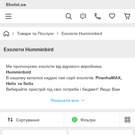
Eholot.ua
Товари та Послуги
Ехолоти Humminbird
Ехолоти Humminbird
Ми пропонуємо ехолоти від відомого виробника
Humminbird
.
В нашому каталозі надані такі серії ехолотів:
PiranhaMAX,
Helix та Solix
.
Вибирайте пристрій під свої потреби і бюджет! Якщо Вам
потрібна допомога - то наші менеджери нададуть
Показати все
професійну консультацію і допоможуть підібрати найкращий
варіант ехолота Humminbird.
Сортування
0
Фільтри