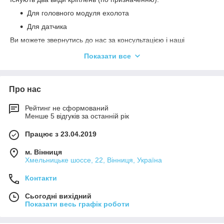
Для головного модуля ехолота
Для датчика
Ви можете звернутись до нас за консультацією і наші
компетентні співробітники - допоможуть Вам вибрати
Показати все
відповідний тип кріплення, який підійде для Ваших потреб.
Про нас
Рейтинг не сформований
Менше 5 відгуків за останній рік
Працює з 23.04.2019
м. Вінниця
Хмельницьке шоссе, 22, Вінниця, Україна
Контакти
Сьогодні вихідний
Показати весь графік роботи