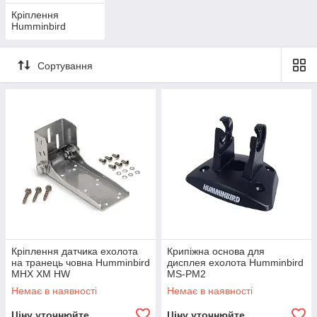
Кріплення
Humminbird
Сортування
Кріплення датчика ехолота
Крипіжна основа для
на транець човна Humminbird
дисплея ехолота Humminbird
MHX XM HW
MS-PM2
Немає в наявності
Немає в наявності
Ціну уточнюйте
Ціну уточнюйте