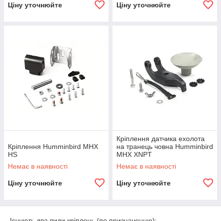
Ціну уточнюйте
Ціну уточнюйте
Кріплення датчика ехолота
Кріплення Humminbird MHX
на транець човна Humminbird
HS
MHX XNPT
Немає в наявності
Немає в наявності
Ціну уточнюйте
Ціну уточнюйте
Існують два види кріплень (по призначенню):