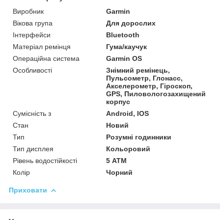
Виробник
Garmin
Вікова група
Для дорослих
Інтерфейси
Bluetooth
Матеріал ремінця
Гума/каучук
Операційна система
Garmin OS
Особливості
Знімний ремінець,
Пульсометр, Глонасс,
Акселерометр, Гіроскоп,
GPS, Пиловологозахищений
корпус
Сумісність з
Android, IOS
Стан
Новий
Тип
Розумні годинники
Тип дисплея
Кольоровий
Рівень водостійкості
5 АТМ
Колір
Чорний
Приховати