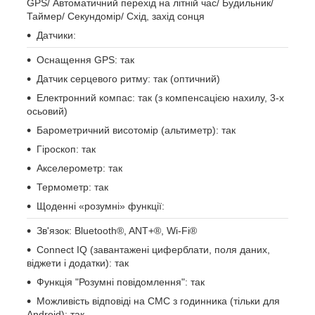
GPS/ Автоматичний перехід на літній час/ Будильник/
Таймер/ Секундомір/ Схід, захід сонця
Датчики:
Оснащення GPS: так
Датчик серцевого ритму: так (оптичний)
Електронний компас: так (з компенсацією нахилу, 3-х
осьовий)
Барометричний висотомір (альтиметр): так
Гіроскоп: так
Акселерометр: так
Термометр: так
Щоденні «розумні» функції:
Зв'язок: Bluetooth®, ANT+®, Wi-Fi®
Connect IQ (завантажені циферблати, поля даних,
віджети і додатки): так
Функція "Розумні повідомлення": так
Можливість відповіді на СМС з годинника (тільки для
Android): так