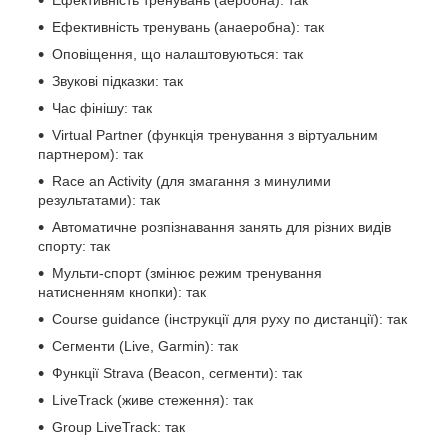
Ефективність тренувань (аеробна): так
Ефективність тренувань (анаеробна): так
Оповіщення, що налаштовуються: так
Звукові підказки: так
Час фінішу: так
Virtual Partner (функція тренування з віртуальним
партнером): так
Race an Activity (для змагання з минулими
результатами): так
Автоматичне розпізнавання занять для різних видів
спорту: так
Мульти-спорт (змінює режим тренування
натисненням кнопки): так
Course guidance (інструкції для руху по дистанції): так
Сегменти (Live, Garmin): так
Функції Strava (Beacon, сегменти): так
LiveTrack (живе стеження): так
Group LiveTrack: так