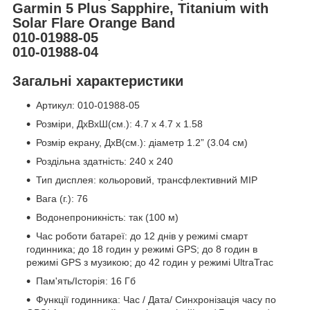
Garmin 5 Plus Sapphire, Titanium with
Solar Flare Orange Band
010-01988-05
010-01988-04
Загальні характеристики
Артикул: 010-01988-05
Розміри, ДxВxШ(см.): 4.7 x 4.7 x 1.58
Розмір екрану, ДxВ(см.): діаметр 1.2” (3.04 см)
Роздільна здатність: 240 x 240
Тип дисплея: кольоровий, трансфлективний MIP
Вага (г.): 76
Водонепроникність: так (100 м)
Час роботи батареї: до 12 днів у режимі смарт
годинника; до 18 годин у режимі GPS; до 8 годин в
режимі GPS з музикою; до 42 годин у режимі UltraTrac
Пам'ять/Історія: 16 Гб
Функції годинника: Час / Дата/ Синхронізація часу по