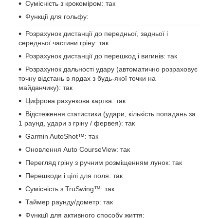
Сумісність з крокоміром: так
Функції для гольфу:
Розрахунок дистанції до передньої, задньої і
середньої частини гріну: так
Розрахунок дистанції до перешкод і вигинів: так
Розрахунок дальності удару (автоматично розраховує
точну відстань в ярдах з будь-якої точки на
майданчику): так
Цифрова рахункова картка: так
Відстеження статистики (удари, кількість попадань за
1 раунд, удари з гріну / фервея): так
Garmin AutoShot™: так
Оновлення Auto CourseView: так
Перегляд гріну з ручним розміщенням лунок: так
Перешкоди і цілі для поля: так
Сумісність з TruSwing™: так
Таймер раунду/дометр: так
Функції для активного способу життя: