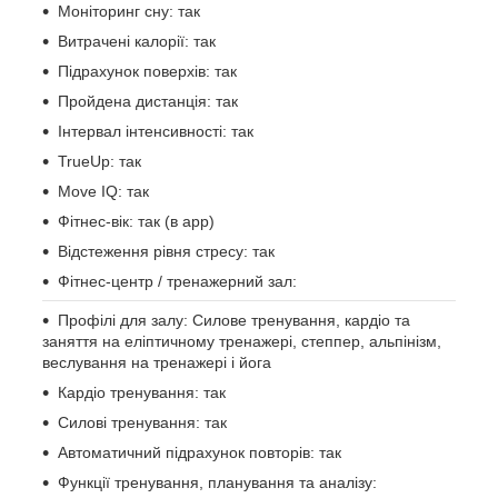
Моніторинг сну: так
Витрачені калорії: так
Підрахунок поверхів: так
Пройдена дистанція: так
Інтервал інтенсивності: так
TrueUp: так
Move IQ: так
Фітнес-вік: так (в app)
Відстеження рівня стресу: так
Фітнес-центр / тренажерний зал:
Профілі для залу: Силове тренування, кардіо та
заняття на еліптичному тренажері, степпер, альпінізм,
веслування на тренажері і йога
Кардіо тренування: так
Силові тренування: так
Автоматичний підрахунок повторів: так
Функції тренування, планування та аналізу: