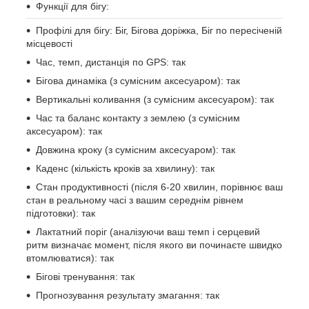
Функції для бігу:
Профілі для бігу: Біг, Бігова доріжка, Біг по пересіченій
місцевості
Час, темп, дистанція по GPS: так
Бігова динаміка (з сумісним аксесуаром): так
Вертикальні коливання (з сумісним аксесуаром): так
Час та баланс контакту з землею (з сумісним
аксесуаром): так
Довжина кроку (з сумісним аксесуаром): так
Каденс (кількість кроків за хвилину): так
Стан продуктивності (після 6-20 хвилин, порівнює ваш
стан в реальному часі з вашим середнім рівнем
підготовки): так
Лактатний поріг (аналізуючи ваш темп і серцевий
ритм визначає момент, після якого ви починаєте швидко
втомлюватися): так
Бігові тренування: так
Прогнозування результату змагання: так