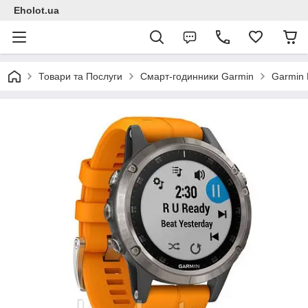
Eholot.ua
Товари та Послуги
Смарт-годинники Garmin
Garmin 