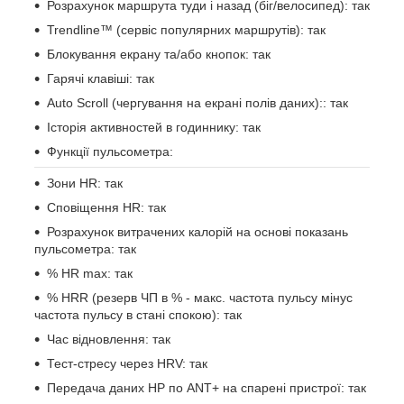
Розрахунок маршрута туди і назад (біг/велосипед): так
Trendline™ (сервіс популярних маршрутів): так
Блокування екрану та/або кнопок: так
Гарячі клавіші: так
Auto Scroll (чергування на екрані полів даних):: так
Історія активностей в годиннику: так
Функції пульсометра:
Зони HR: так
Сповіщення HR: так
Розрахунок витрачених калорій на основі показань
пульсометра: так
% HR max: так
% HRR (резерв ЧП в % - макс. частота пульсу мінус
частота пульсу в стані спокою): так
Час відновлення: так
Тест-стресу через HRV: так
Передача даних HP по ANT+ на спарені пристрої: так