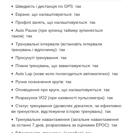
Швидкість і дистанція по GPS: так
Екрани, що налаштовуються: так
Профілі занять, що налаштовуються: так
Auto Pause (при зупинці таймер зупиняється
також): так
Тренувальні інтервали (встановіть інтервали
тренувань і відпочинку): так
Просунуті тренування: так
Плани тренувань, що завантажуються: так
Auto Lap (нове коло полагодиться автоматично): так
Ручне позначення кругів: так
Оповіщення про круги, що налаштовуються: так
Розрахунок VO2 (при наявності пульсометра): так
Статус тренування (дозволяє дізнатися, чи ефективно
ви тренуєтеся, відстежуючи історію тренувань): так
Тренувальне навантаження (загальне навантаження
за останні 7 днів, розрахована за оцінками EPOC): так