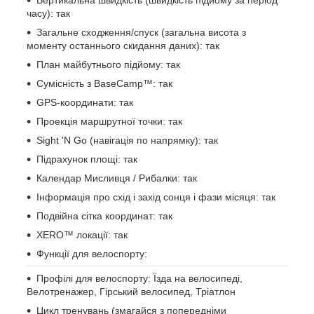
Вертикальна швидкість (швидкість підйому за період
часу): так
Загальне сходження/спуск (загальна висота з
моменту останнього скидання даних): так
План майбутнього підйому: так
Сумісність з BaseCamp™: так
GPS-координати: так
Проекція маршрутної точки: так
Sight 'N Go (навігація по напрямку): так
Підрахунок площі: так
Календар Мисливця / Рибалки: так
Інформація про схід і захід сонця і фази місяця: так
Подвійна сітка координат: так
XERO™ локації: так
Функції для велоспорту:
Профілі для велоспорту: Їзда на велосипеді,
Велотренажер, Гірський велосипед, Тріатлон
Цикл тренувань (змагайся з попередніми