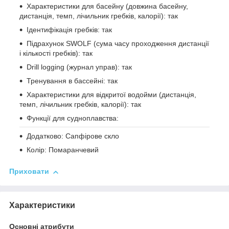
Характеристики для басейну (довжина басейну,
дистанція, темп, лічильник гребків, калорії): так
Ідентифікація гребків: так
Підрахунок SWOLF (сума часу проходження дистанції
і кількості гребків): так
Drill logging (журнал управ): так
Тренування в бассейні: так
Характеристики для відкритої водойми (дистанція,
темп, лічильник гребків, калорії): так
Функції для судноплавства:
Додатково: Сапфірове скло
Колір: Помаранчевий
Приховати
Характеристики
Основні атрибути