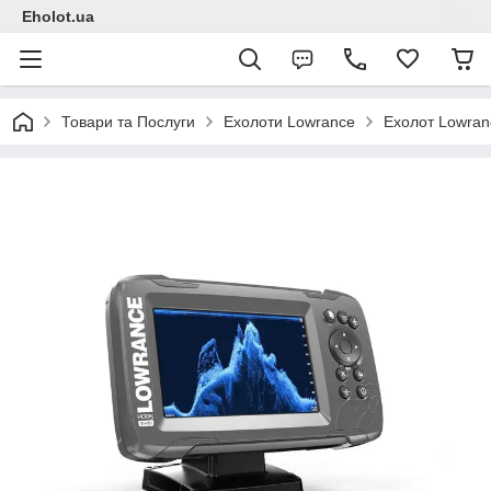
Eholot.ua
Товари та Послуги
Ехолоти Lowrance
Ехолот Lowranc