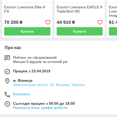
Ехолот Lowrance Elite-9
Ехолот Lowrance EAGLE-9
Ехол
FS
TripleShot HD
Lowr
Imag
Plat
70 200
44 910
61 
₴
₴
Купити
Купити
Про нас
Рейтинг не сформований
Менше 5 відгуків за останній рік
Працює з 23.04.2019
м. Вінниця
Хмельницьке шоссе, 22, Вінниця, Україна
Контакти
Сьогодні працює з 09:00 до 18:00
Показати весь графік роботи