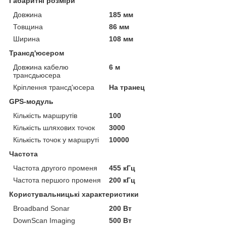
Габаритні розміри
Довжина
185 мм
Товщина
86 мм
Ширина
108 мм
Трансд'юсером
Довжина кабелю
6 м
трансдьюсера
Кріплення трансд'юсера
На транец
GPS-модуль
Кількість маршрутів
100
Кількість шляхових точок
3000
Кількість точок у маршруті
10000
Частота
Частота другого променя
455 кГц
Частота першого променя
200 кГц
Користувальницькі характеристики
Broadband Sonar
200 Вт
DownScan Imaging
500 Вт