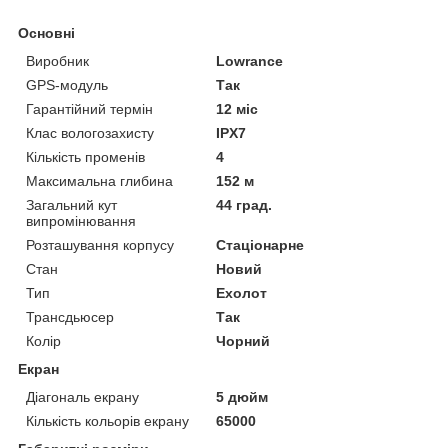
Основні
Виробник
Lowrance
GPS-модуль
Так
Гарантійний термін
12 міс
Клас вологозахисту
IPX7
Кількість променів
4
Максимальна глибина
152 м
Загальний кут
44 град.
випромінювання
Розташування корпусу
Стаціонарне
Стан
Новий
Тип
Ехолот
Трансдьюсер
Так
Колір
Чорний
Екран
Діагональ екрану
5 дюйм
Кількість кольорів екрану
65000