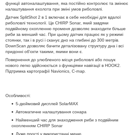
функції автоналаштування, яка постійно контролює та змінює
налаштування ехолота при зміні умов риболовлі.
Датчик SplitShot 2 в 1 включає в себе необхідні для вдалої
риболовлі технології. Це CHIRP Sonar, який завдяки
подвійному охопленню променя дозволяє знаходити більше
риби за менший час. При цьому датчик працює як у режимі
стоянки, так і в русі і сканує дно на глибині до 300 метрів.
DownScan дозволяє бачити деталізовану структуру дна і всі
придонні об'єкти такими, якими вони є.
Повернення до улюбленого місця риболовлі або пошук
нового легко здійснюється з функціями навігації в HOOK2.
Підтримка картографії Navionics, C-map.
Особливості:
5-дюймовий дисплей SolarMAX
Автоматичне налаштування сонара
Найменший час для знаходження риби з подвійним
охопленням CHIRP Sonar
Дуже прості у використанні меню